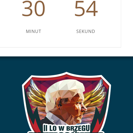
30
54
MINUT
SEKUND