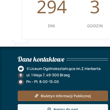
294
3
DNI
GODZIN
Dane kontaktowe
II Liceum Ogólnokształcące im.Z.Herberta
ul. 1 Maja 7, 49-300 Brzeg
Pn – Pt 8:00-15:00
Biuletyn Informacji Publicznej
Napisz do nas!