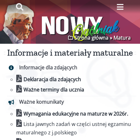
Przejdź
Toggle
Toggl
do
Navigation
Naviga
zawartości
Strona główna
Strona główna
»
Matura
Stowarzyszenie
Informacje i materiały maturalne
Rekrutacja
Informacje dla zdających
Deklaracja dla zdających
Wyniki
Ważne terminy dla ucznia
Ważne komunikaty
Szkoła
Wymagania edukacyjne na maturze w 2026r.
Dla uczniów
Lista jawnych zadań w części ustnej egzaminu
maturalnego z j.polskiego