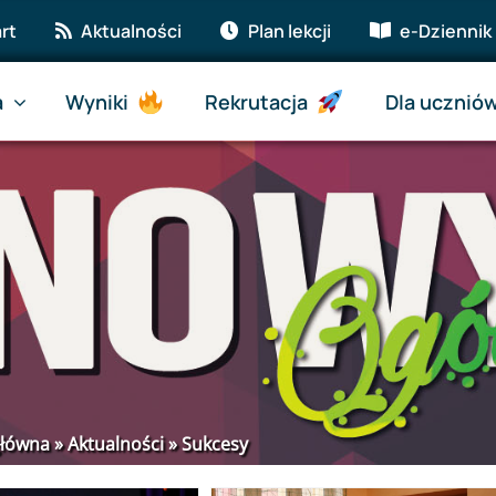
rt
Aktualności
Plan lekcji
e-Dziennik
a
Wyniki
Rekrutacja
Dla ucznió
główna
»
Aktualności
»
Sukcesy