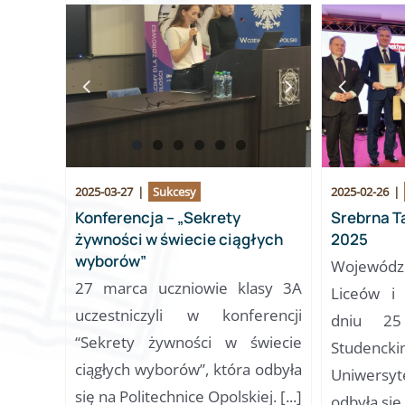
2025-03-27
|
Sukcesy
2025-02-26
|
Konferencja – „Sekrety
Srebrna T
żywności w świecie ciągłych
2025
wyborów”
Wojewód
27 marca uczniowie klasy 3A
Liceów i
uczestniczyli w konferencji
dniu 2
“Sekrety żywności w świecie
Studenck
ciągłych wyborów”, która odbyła
Uniwers
się na Politechnice Opolskiej. [...]
odbyła się [