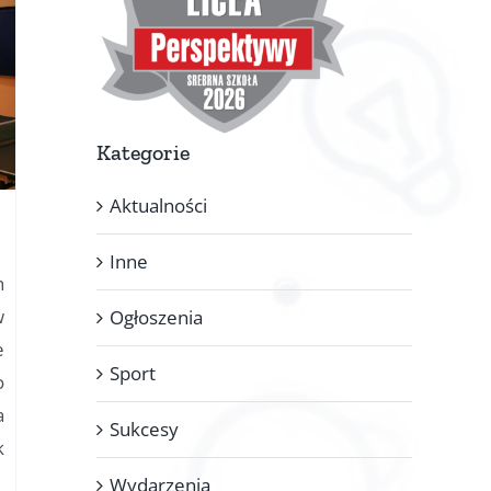
Kategorie
Aktualności
Inne
h
w
Ogłoszenia
e
Sport
o
a
Sukcesy
k
Wydarzenia