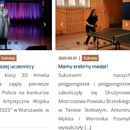
Sukcesy
2025-03-31
|
Sukcesy
szej uczennicy
Mamy srebrny medal!
a klasy 3D Amelia
Sukcesem naszyc
a zajęła pierwsze
pingpongistek i pingpongistó
 Polsce na konkursie
zakończyły się Drużynow
 Artystyczne Wojska
Mistrzostwa Powiatu Brzeskieg
 2025” w Warszawie, w
w Tenisie Stołowym. Antonin
Mykita i Weronika Posmy
wywalczyły [...]