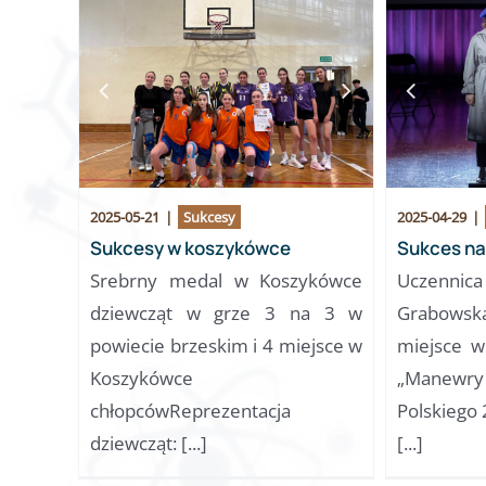
2025-05-21
|
Sukcesy
2025-04-29
|
Sukcesy w koszykówce
Sukces na
Srebrny medal w Koszykówce
Uczennic
dziewcząt w grze 3 na 3 w
Grabowsk
powiecie brzeskim i 4 miejsce w
miejsce w
Koszykówce
„Manewry
chłopcówReprezentacja
Polskiego
dziewcząt: [...]
[...]