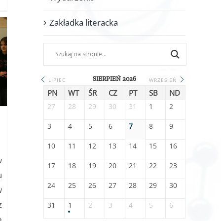
Zakładka literacka
SIERPIEŃ 2026
LIPIEC
WRZESIEŃ
PN
WT
ŚR
CZ
PT
SB
ND
27
28
29
30
31
1
2
3
4
5
6
7
8
9
a
10
11
12
13
14
15
16
w
17
18
19
20
21
22
23
u
24
25
26
27
28
29
30
w
z
31
1
2
3
4
5
6
ę