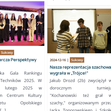
Sukcesy
arcza Perspektywy
2024-12-16
|
Sukcesy
Nasza reprezentacja szachow
zka Gala Rankingu
wygrała w „Trójce!”
 Techników 2025. W
Jakub Drozd (2b) zwyciężył 
5 lutego 2025 w
dorocznym turniej
im Centrum Kultury
"Kochanowski też grał 
ytetu Opolskiego
szachy," organizowanym prze
...]
Jacka Toporowskiego i Szkoł