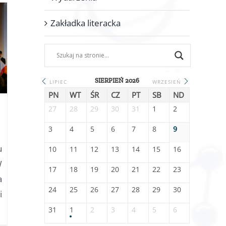
Zakładka literacka
SIERPIEŃ 2026
LIPIEC
WRZESIEŃ
PN
WT
ŚR
CZ
PT
SB
ND
27
28
29
30
31
1
2
3
4
5
6
7
8
9
u
10
11
12
13
14
15
16
W
17
18
19
20
21
22
23
a
24
25
26
27
28
29
30
i
31
1
2
3
4
5
6