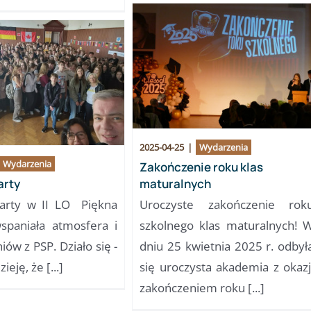
2025-04-25
|
Wydarzenia
Wydarzenia
Zakończenie roku klas
arty
maturalnych
arty w II LO Piękna
Uroczyste zakończenie rok
spaniała atmosfera i
szkolnego klas maturalnych! 
iów z PSP. Działo się -
dniu 25 kwietnia 2025 r. odbył
eję, że [...]
się uroczysta akademia z okazj
zakończeniem roku [...]