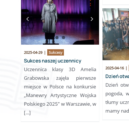
2025-04-29
|
Sukcesy
Sukces naszej uczennicy
2025-04-16
|
Uczennica klasy 3D Amelia
Dzień otw
Grabowska zajęła pierwsze
Dzień otw
miejsce w Polsce na konkursie
pogoda, w
„Manewry Artystyczne Wojska
tłumy uczn
Polskiego 2025” w Warszawie, w
mamy nadzi
[...]