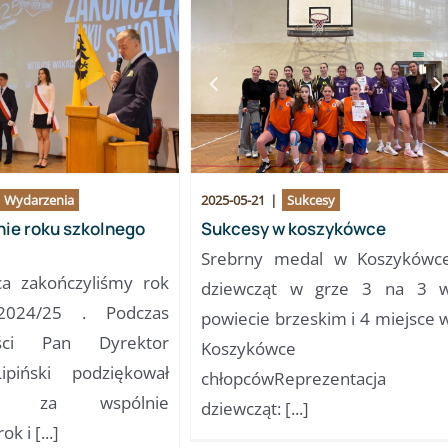
Wydarzenia
2025-05-21
|
Sukcesy
ie roku szkolnego
Sukcesy w koszykówce
Srebrny medal w Koszykówc
a zakończyliśmy rok
dziewcząt w grze 3 na 3 
2024/25 . Podczas
powiecie brzeskim i 4 miejsce 
ości Pan Dyrektor
Koszykówce
ipiński podziękował
chłopcówReprezentacja
ym za wspólnie
dziewcząt: [...]
k i [...]