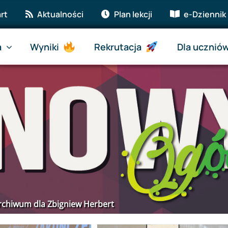
rt
Aktualności
Plan lekcji
e-Dziennik
a
Wyniki
Rekrutacja
Dla ucznió
rchiwum dla Zbigniew Herbert