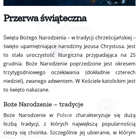
Dla rodziców
Przerwa świąteczna
Pomoc
Święta Bożego Narodzenia
– w tradycji chrześcijańskiej –
Kontakt
święto upamiętniające narodziny Jezusa Chrystusa. Jest
to stała uroczystość liturgiczna przypadająca na 25
grudnia. Boże Narodzenie poprzedzone jest okresem
trzytygodniowego oczekiwania (dokładnie czterech
niedziel), zwanego adwentem. W Kościele katolickim jest
to święto nakazane.
Boże Narodzenie – tradycje
Boże Narodzenie w
Polsce
charakteryzuje się dużą
liczbą tradycji, z których największą popularnością
cieszy się choinka. Szczególnie jej ubieranie, w którym