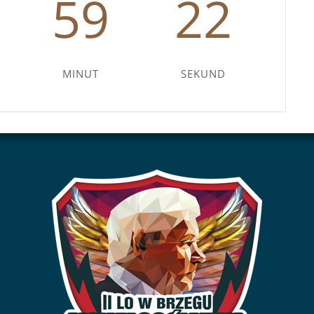
59
22
MINUT
SEKUND