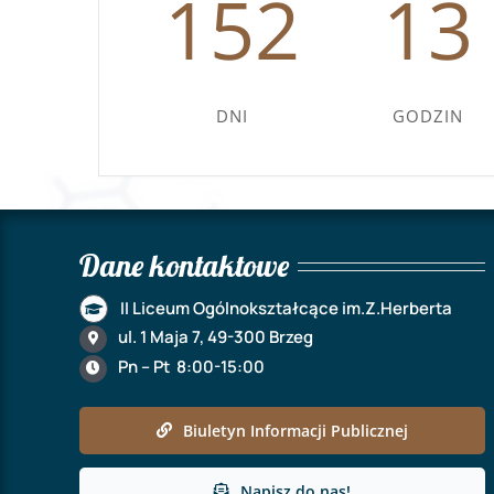
152
13
DNI
GODZIN
Dane kontaktowe
II Liceum Ogólnokształcące im.Z.Herberta
ul. 1 Maja 7, 49-300 Brzeg
Pn – Pt 8:00-15:00
Biuletyn Informacji Publicznej
Napisz do nas!