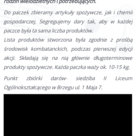
rodzin wielodzietnych i potrzebujących.
Do paczek zbieramy artykuły spożywcze, jak i chemii
gospodarczej. Segregujemy dary tak, aby w każdej
paczce była ta sama liczba produktów.
Lista produktów stworzona była zgodnie z prośbą
środowisk kombatanckich, podczas pierwszej edycji
akcji. Składają się na nią głównie długoterminowe
produkty spożywcze. Każda paczka waży ok. 10-15 kg.
Punkt zbiórki darów- siedziba II Liceum
Ogólnokształcącego w Brzegu ul. 1 Maja 7.