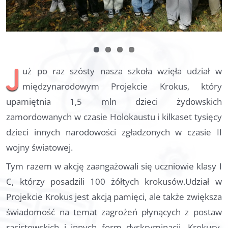
Dla rodziców
Pomoc
Kontakt
J
uż po raz szósty nasza szkoła wzięła udział w
międzynarodowym Projekcie Krokus, który
upamiętnia 1,5 mln dzieci żydowskich
zamordowanych w czasie Holokaustu i kilkaset tysięcy
dzieci innych narodowości zgładzonych w czasie II
wojny światowej.
Tym razem w akcję zaangażowali się uczniowie klasy I
C, którzy posadzili 100 żółtych krokusów.Udział w
Projekcie Krokus jest akcją pamięci, ale także zwiększa
świadomość na temat zagrożeń płynących z postaw
rasistowskich i innych form dyskryminacji. Krokusy,