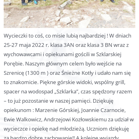
Dla rodziców
Pomoc
Wycieczki to coś, co misie lubią najbardziej ! W dniach
Kontakt
25-27 maja 2022 r. klasa 3AN oraz klasa 3 BN wraz z
wychowawcami i opiekunami gościli w Szklarskiej
Porębie. Naszym głównym celem było wejście na
Szrenicę (1300 m ) oraz Śnieżne Kotły i udało nam się
to znakomicie. Piękne górskie widoki, wspólny grill,
spacer na wodospad „Szklarka”, czas spędzony razem
– to już pozostanie w naszej pamięci. Dziękuję
opiekunom : Marzenie Górskiej, Joannie Czarnocie,
Ewie Walkowicz, Andrzejowi Kozłowskiemu za udział w
wycieczce i opiekę nad młodzieżą. Uczniom dziękuję
za bardzo dobre zachowanie!! A kolejne wyjazdy