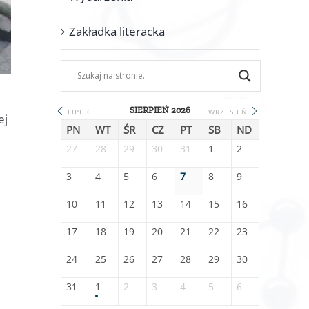
Zakładka literacka
SIERPIEŃ 2026
LIPIEC
WRZESIEŃ
ej
PN
WT
ŚR
CZ
PT
SB
ND
27
28
29
30
31
1
2
3
4
5
6
7
8
9
10
11
12
13
14
15
16
17
18
19
20
21
22
23
24
25
26
27
28
29
30
31
1
2
3
4
5
6