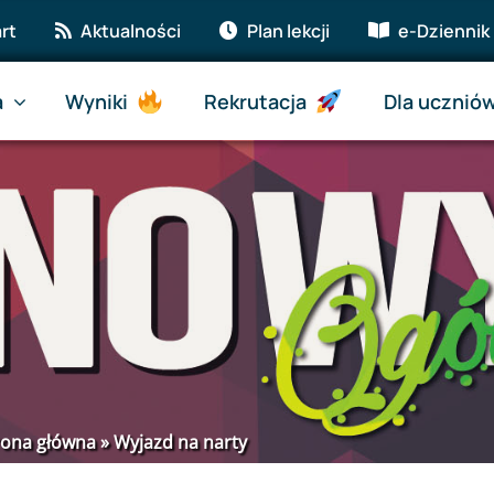
rt
Aktualności
Plan lekcji
e-Dziennik
a
Wyniki
Rekrutacja
Dla ucznió
rona główna
»
Wyjazd na narty